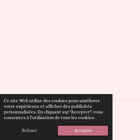
Ce site Web utilise des cookies pour améliorer
votre expérience et afficher des publicités
personnalisées. En cliquant sur "Accepter", vous
© 2023 - 2026 L'arborescence de Mylène
consentez à l'utilisation de tous les cookies.
Propulsé par
Webador
Refuser
Accepter