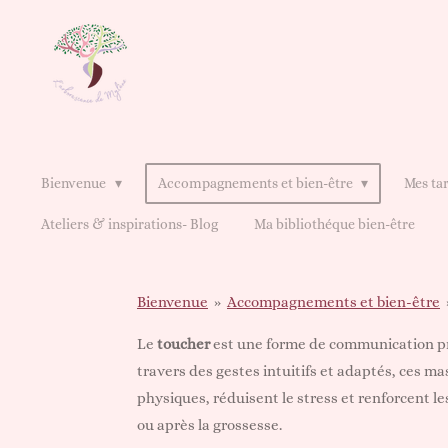
Passer
au
contenu
principal
Bienvenue
Accompagnements et bien-être
Mes tar
Ateliers & inspirations- Blog
Ma bibliothéque bien-être
Bienvenue
»
Accompagnements et bien-être
Le
toucher
est une forme de communication profo
travers des gestes intuitifs et adaptés, ces ma
physiques, réduisent le stress et renforcent le
ou après la grossesse.