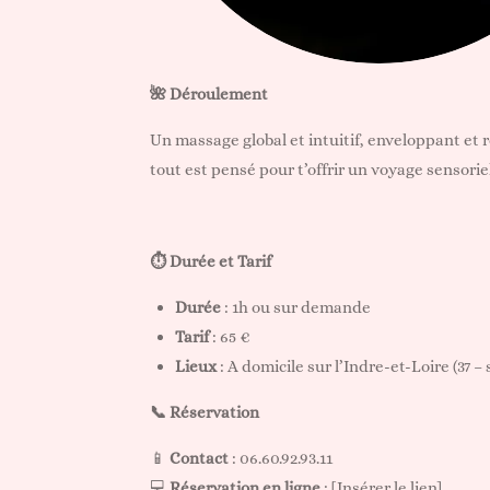
🌺 Déroulement
Un massage global et intuitif, enveloppant et 
tout est pensé pour t’offrir un voyage sensoriel
⏱️ Durée et Tarif
Durée
: 1h ou sur demande
Tarif
: 65 €
Lieux
: A domicile sur l’Indre-et-Loire (37 
📞 Réservation
📱
Contact
: 06.60.92.93.11
💻
Réservation en ligne
: [Insérer le lien]