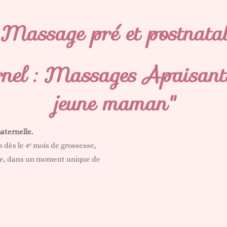
Massage pré et postnata
nel : Massages Apaisants 
jeune maman"
ternelle.
ès le 4ᵉ mois de grossesse,
nce, dans un moment unique de