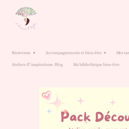
Passer
au
contenu
principal
Bienvenue
Accompagnements et bien-être
Mes tar
Ateliers & inspirations- Blog
Ma bibliothéque bien-être