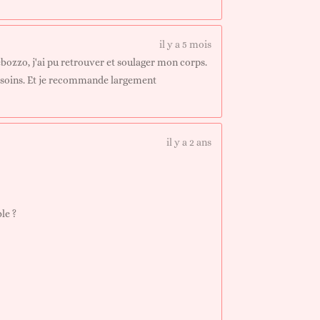
il y a 5 mois
ozzo, j'ai pu retrouver et soulager mon corps.
x soins. Et je recommande largement
il y a 2 ans
le ?