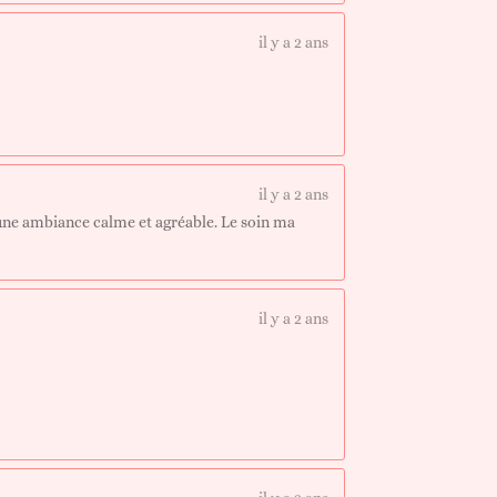
il y a 2 ans
il y a 2 ans
une ambiance calme et agréable. Le soin ma
il y a 2 ans